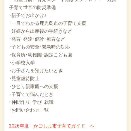
子育て世帯の防災準備
･親子でお出かけ♪
･一目でわかる鹿児島市の子育て支援
･妊婦から出産後の手続きなど
･発育･発達･健診･療育など
･子どもの安全･緊急時の対応
･保育所･幼稚園･認定こども園
･小学校入学
･お子さんを預けたいとき
･児童虐待防止
･ひとり親家庭への支援
･子育てで悩んだとき
･仲間作り･学び･就職
･お問い合わせ一覧
2026年度
かごしま市子育てガイド
へ