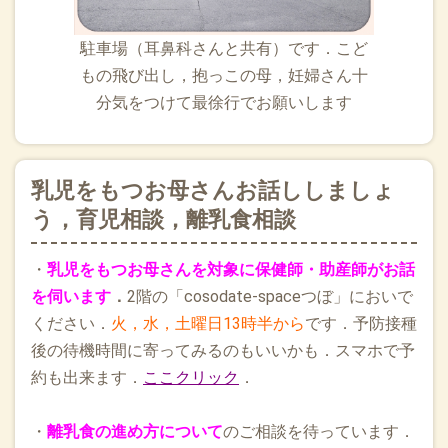
駐車場（耳鼻科さんと共有）です．こど
もの飛び出し，抱っこの母，妊婦さん十
分気をつけて最徐行でお願いします
乳児をもつお母さんお話ししましょ
う，育児相談，離乳食相談
・
乳児をもつお母さんを対象に保健師・助産師がお話
を伺います
．
2階の「cosodate-spaceつぼ」においで
ください．
火，水，土曜日13時半から
です．予防接種
後の待機時間に寄ってみるのもいいかも．スマホで予
約も出来ます．
ここクリック
．
・
離乳食の進め方について
のご相談を待っています．