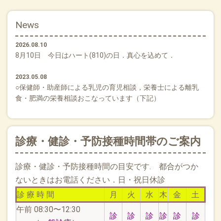
News
2026.08.10
8月10日 今日はハート(810)の日．真心を込めて．
2023.05.08
○保健師・助産師による乳児の育児相談，栄養士による離乳
食・肥満の栄養相談おこなっています（下記）
2022.11.25
〇マスクについて，左上メニューをクリックしてください．
診療・健診・予防接種時間帯のご案内
診療・健診・予防接種時間の目安です. 都合がつか
ないときはお電話ください．日・祝日休診
診 療 時 間
月
火
水
木
金
土
午前 08:30〜12:30
診
診
診
診
診
診