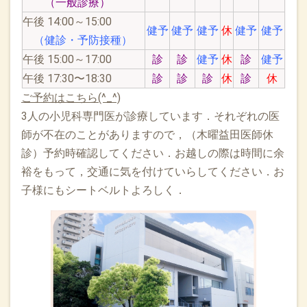
（一般診療）
午後 14:00～15:00
健予
健予
健予
休
健予
健予
（健診・予防接種）
午後 15:00～17:00
診
診
健予
休
診
健予
午後 17:30〜18:30
診
診
診
休
診
休
ご予約はこちら(^_^)
3人の小児科専門医が診療しています．それぞれの医
師が不在のことがありますので，（木曜益田医師休
診）予約時確認してください．お越しの際は時間に余
裕をもって，交通に気を付けていらしてください．お
子様にもシートベルトよろしく．